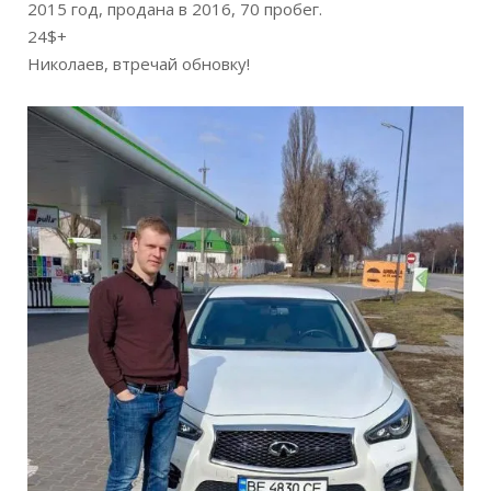
2015 год, продана в 2016, 70 пробег.
24$+
Николаев, втречай обновку!