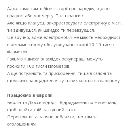
Адже саме там ті бісячі історії про зарядку, що не
працює, або має чергу. Так, нюанси є.
Але якщо плануєш використовувати електричку в місті,
ти здивуєшся, як швидко ти перевзуєшся.
Це зручно, адже електромобілі не мають необхідності
в регламентному обслуговуванні кожні 10-15 тисяч
кілометрів.
Гальмівні диски внаслідок рекуперації можуть
прожити 100 тисяч кілометрів.
А ще потужність та прискорення, тиша в салоні та
щомісячні заощадження суттєвих коштів на пальному.
Працюємо в Європі!
Берлін та Дюссельдорф. Відрядження по Німеччині,
щоб знайти твій наступний авто.
Перевірити та наочно побачити, що там за
оголошенням.