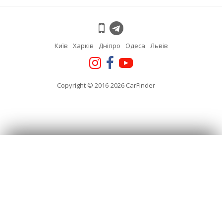
Київ
Харків
Дніпро
Одеса
Львів
Copyright © 2016-2026 CarFinder
Якою мовою ви хочете продовжити перегляд
сайту?
Ми запамʼятаємо ваш вибір.
Українська
English